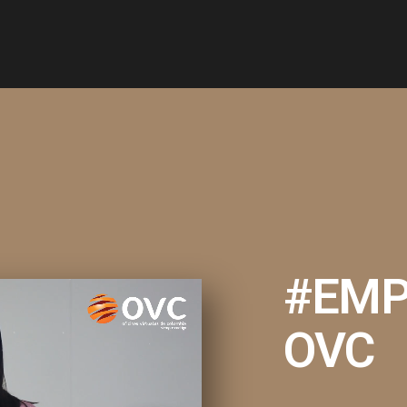
#EMP
OVC