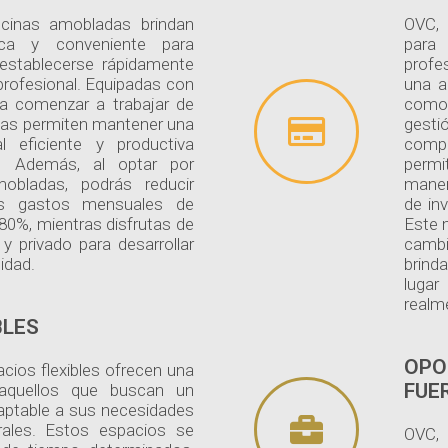
icinas amobladas brindan
OVC, 
ica y conveniente para
para
establecerse rápidamente
profe
profesional. Equipadas con
una a
ra comenzar a trabajar de
como 
inas permiten mantener una
gesti
l eficiente y productiva
compa
a. Además, al optar por
permi
mobladas, podrás reducir
maner
tus gastos mensuales de
de inv
80%, mientras disfrutas de
Este 
 privado para desarrollar
camb
idad.
brind
lugar
realm
BLES
OPO
cios flexibles ofrecen una
FUE
 aquellos que buscan un
aptable a sus necesidades
rales. Estos espacios se
OVC, 