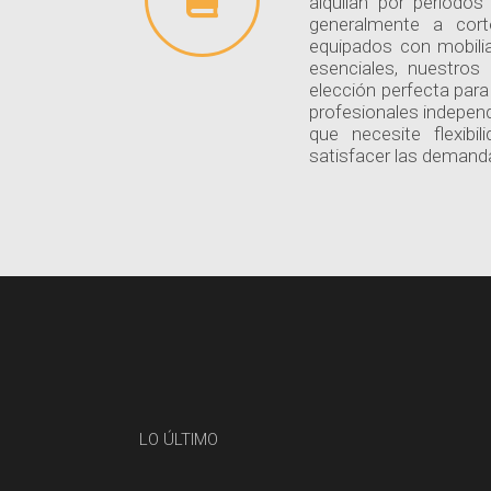
alquilan por período
generalmente a cor
equipados con mobiliar
esenciales, nuestros 
elección perfecta par
profesionales independ
que necesite flexibil
satisfacer las demanda
LO ÚLTIMO