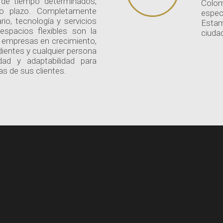
s de tiempo determinados,
Colo
to plazo. Completamente
espec
io, tecnología y servicios
Estam
espacios flexibles son la
ciuda
a empresas en crecimiento,
ientes y cualquier persona
idad y adaptabilidad para
s de sus clientes.