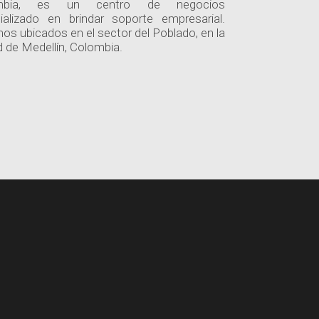
mbia, es un centro de negocios
ializado en brindar soporte empresarial.
os ubicados en el sector del Poblado, en la
d de Medellín, Colombia.